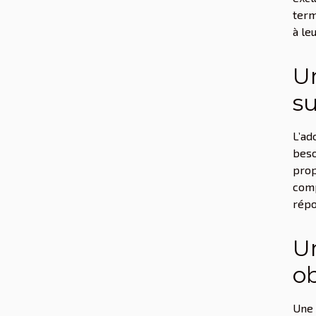
term
à le
Un
su
L’ad
beso
prop
comp
répo
Un
ob
Une 