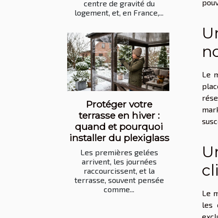
pouv
centre de gravité du
logement, et, en France,...
Un
n
Le m
plac
rése
Protéger votre
mark
terrasse en hiver :
susc
quand et pourquoi
installer du plexiglass
Un
Les premières gelées
arrivent, les journées
cl
raccourcissent, et la
terrasse, souvent pensée
comme...
Le m
les 
excl