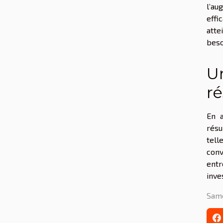
l’au
effi
atte
beso
Un
ré
En a
résu
tell
conv
entr
inve
Sam