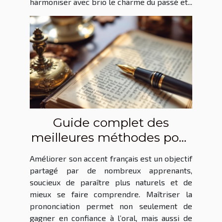
harmoniser avec brio le charme du passé et...
Guide complet des
meilleures méthodes pour
améliorer votre accent
Améliorer son accent français est un objectif
français
partagé par de nombreux apprenants,
soucieux de paraître plus naturels et de
mieux se faire comprendre. Maîtriser la
prononciation permet non seulement de
gagner en confiance à l’oral, mais aussi de