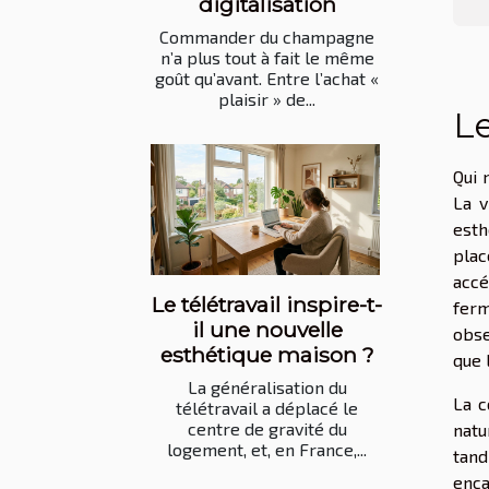
digitalisation
Commander du champagne
n’a plus tout à fait le même
goût qu’avant. Entre l’achat «
plaisir » de...
Le
Qui 
La v
esth
plac
accé
Le télétravail inspire-t-
ferm
il une nouvelle
obse
esthétique maison ?
que 
La généralisation du
La c
télétravail a déplacé le
centre de gravité du
natu
logement, et, en France,...
tand
enca