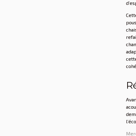
d’es
Cett
pous
chai
refa
chan
adap
cett
cohé
Ré
Avan
acou
dema
l’éc
Merc