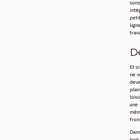
sono
inté
peti
lign
trava
De
Et s
ne v
deve
plan
lois
une 
même
fron
Dans
bois