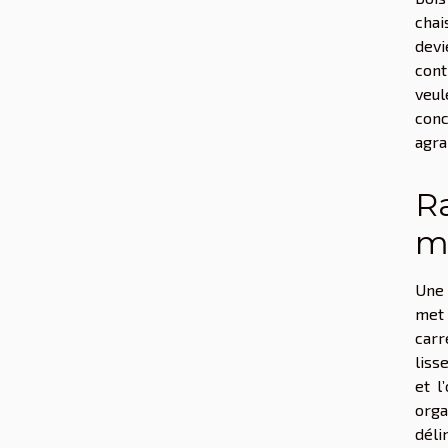
chai
devi
cont
veul
conc
agra
Ra
m
Une 
met 
carr
liss
et l
orga
déli