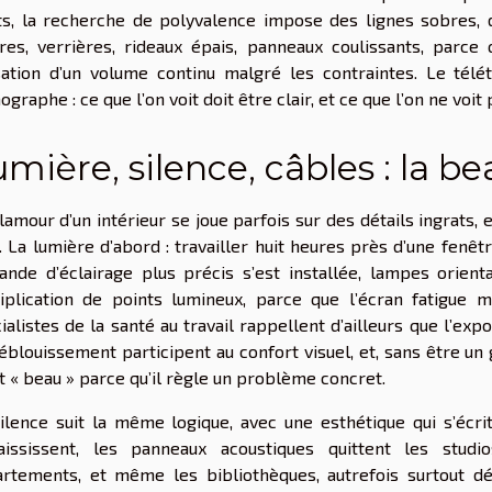
ts, la recherche de polyvalence impose des lignes sobres,
res, verrières, rideaux épais, panneaux coulissants, parce 
ation d’un volume continu malgré les contraintes. Le tél
ographe : ce que l’on voit doit être clair, et ce que l’on ne voit
mière, silence, câbles : la be
lamour d’un intérieur se joue parfois sur des détails ingrats, 
. La lumière d’abord : travailler huit heures près d’une fenêtr
nde d’éclairage plus précis s’est installée, lampes orien
iplication de points lumineux, parce que l’écran fatigue 
ialistes de la santé au travail rappellent d’ailleurs que l’exp
’éblouissement participent au confort visuel, et, sans être u
t « beau » parce qu’il règle un problème concret.
ilence suit la même logique, avec une esthétique qui s’écrit
aississent, les panneaux acoustiques quittent les stud
rtements, et même les bibliothèques, autrefois surtout dé