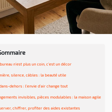
Sommaire
bureau n’est plus un coin, c’est un décor
ière, silence, câbles : la beauté utile
ans-dehors : l’envie d’air change tout
gements invisibles, pièces modulables : la maison agile
erver, chiffrer, profiter des aides existantes