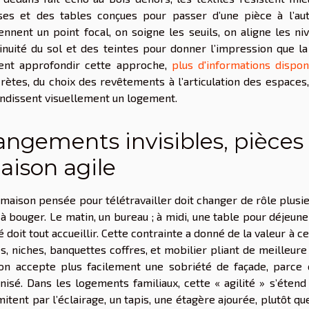
ses et des tables conçues pour passer d’une pièce à l’aut
ennent un point focal, on soigne les seuils, on aligne les niv
inuité du sol et des teintes pour donner l’impression que l
ent approfondir cette approche,
plus d'informations dispo
rètes, du choix des revêtements à l’articulation des espaces
ndissent visuellement un logement.
ngements invisibles, pièces 
aison agile
maison pensée pour télétravailler doit changer de rôle plusieur
à bouger. Le matin, un bureau ; à midi, une table pour déjeuner
é doit tout accueillir. Cette contrainte a donné de la valeur à c
es, niches, banquettes coffres, et mobilier pliant de meilleure
’on accepte plus facilement une sobriété de façade, parce q
nisé. Dans les logements familiaux, cette « agilité » s’éten
mitent par l’éclairage, un tapis, une étagère ajourée, plutôt q