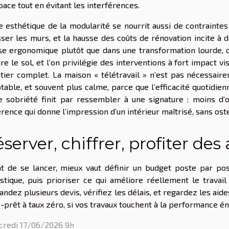
pace tout en évitant les interférences.
e esthétique de la modularité se nourrit aussi de contraint
ser les murs, et la hausse des coûts de rénovation incite à d
se ergonomique plutôt que dans une transformation lourde, o
ire le sol, et l’on privilégie des interventions à fort impact vis
tier complet. La maison « télétravail » n’est pas nécessairem
table, et souvent plus calme, parce que l’efficacité quotidien
e sobriété finit par ressembler à une signature : moins d’o
rence qui donne l’impression d’un intérieur maîtrisé, sans ost
server, chiffrer, profiter des
t de se lancer, mieux vaut définir un budget poste par post
stique, puis prioriser ce qui améliore réellement le travail
ndez plusieurs devis, vérifiez les délais, et regardez les a
o-prêt à taux zéro, si vos travaux touchent à la performance éne
redi 17/06/2026 9h