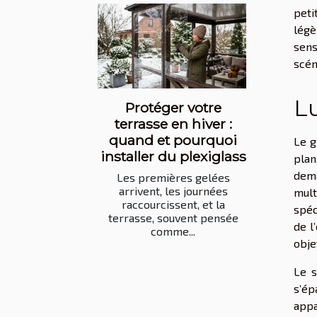
peti
légè
sens
scén
Lu
Protéger votre
terrasse en hiver :
quand et pourquoi
Le g
installer du plexiglass
plan
dema
Les premières gelées
arrivent, les journées
mult
raccourcissent, et la
spéc
terrasse, souvent pensée
de l
comme...
obje
Le s
s’ép
appa