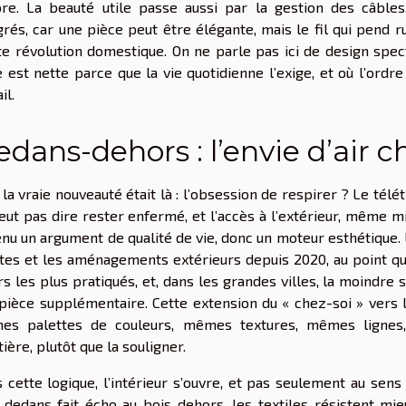
re. La beauté utile passe aussi par la gestion des câbles,
grés, car une pièce peut être élégante, mais le fil qui pend r
te révolution domestique. On ne parle pas ici de design spect
e est nette parce que la vie quotidienne l’exige, et où l’ordr
il.
dans-dehors : l’envie d’air 
i la vraie nouveauté était là : l’obsession de respirer ? Le télé
eut pas dire rester enfermé, et l’accès à l’extérieur, même mi
nu un argument de qualité de vie, donc un moteur esthétique.
tes et les aménagements extérieurs depuis 2020, au point qu
irs les plus pratiqués, et, dans les grandes villes, la moindr
pièce supplémentaire. Cette extension du « chez-soi » vers l’
s palettes de couleurs, mêmes textures, mêmes lignes, 
tière, plutôt que la souligner.
 cette logique, l’intérieur s’ouvre, et pas seulement au sens
 dedans fait écho au bois dehors, les textiles résistent mie