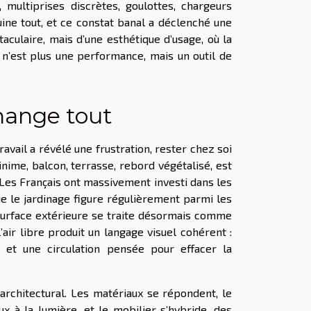
 multiprises discrètes, goulottes, chargeurs
uine tout, et ce constat banal a déclenché une
aculaire, mais d’une esthétique d’usage, où la
e n’est plus une performance, mais un outil de
change tout
travail a révélé une frustration, rester chez soi
nime, balcon, terrasse, rebord végétalisé, est
 Les Français ont massivement investi dans les
e le jardinage figure régulièrement parmi les
e surface extérieure se traite désormais comme
air libre produit un langage visuel cohérent :
et une circulation pensée pour effacer la
 architectural. Les matériaux se répondent, le
ux à la lumière, et le mobilier s’hybride, des