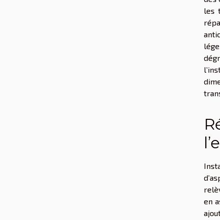
les 
répa
anti
lége
dégr
l’in
dime
tran
Ré
l’
Inst
d’as
relè
en a
ajou