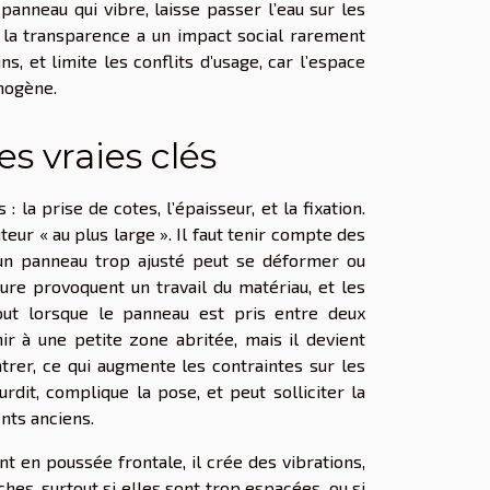
 panneau qui vibre, laisse passer l’eau sur les
, la transparence a un impact social rarement
ns, et limite les conflits d’usage, car l’espace
omogène.
es vraies clés
: la prise de cotes, l’épaisseur, et la fixation.
eur « au plus large ». Il faut tenir compte des
ar un panneau trop ajusté peut se déformer ou
ture provoquent un travail du matériau, et les
tout lorsque le panneau est pris entre deux
ir à une petite zone abritée, mais il devient
ntrer, ce qui augmente les contraintes sur les
rdit, complique la pose, et peut solliciter la
nts anciens.
ent en poussée frontale, il crée des vibrations,
ches, surtout si elles sont trop espacées, ou si