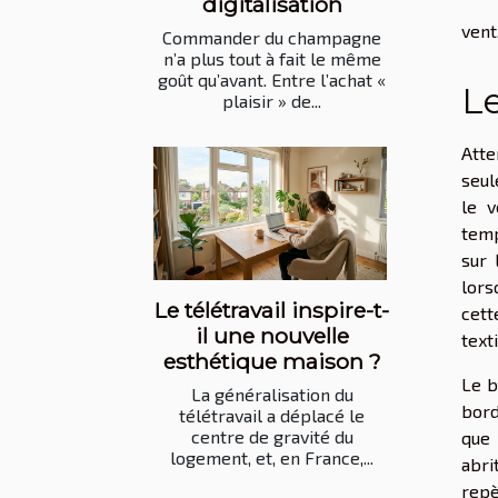
digitalisation
vent
Commander du champagne
n’a plus tout à fait le même
goût qu’avant. Entre l’achat «
Le
plaisir » de...
Atte
seul
le v
temp
sur 
lors
Le télétravail inspire-t-
cett
il une nouvelle
text
esthétique maison ?
Le b
La généralisation du
bord
télétravail a déplacé le
centre de gravité du
que 
logement, et, en France,...
abri
repè