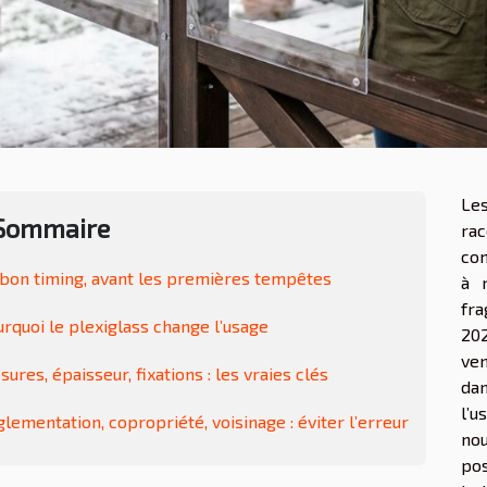
Le
Sommaire
rac
com
bon timing, avant les premières tempêtes
à r
fra
rquoi le plexiglass change l’usage
20
ve
ures, épaisseur, fixations : les vraies clés
dan
l’
lementation, copropriété, voisinage : éviter l’erreur
no
pos