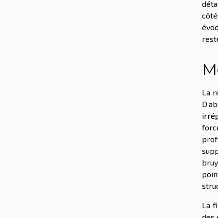
déta
côté
évoq
rest
Me
La r
D’ab
irré
forc
prof
supp
bruy
poin
stru
La f
des 