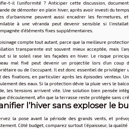
fie-t-il l’uniformité ? Anticiper cette discussion, document
nde de démonter en plein hiver, après avoir investi du temps
es d’urbanisme peuvent aussi encadrer les fermetures, et
milable à une véranda peut devenir sensible si l’install
mpagnée d’éléments fixes supplémentaires.
oisinage compte tout autant, parce que la meilleure protection
allation transparente est souvent mieux acceptée, mais l’ang
out si le soleil rase les façades en hiver. Le risque principa
eau mal fixé peut devenir un projectile lors d’un coup d
riétaire ou de l’occupant. Il est donc essentiel de privilégier
at des fixations, en particulier après les épisodes venteux. Un
oulement des eaux. Si la protection dévie la pluie vers le balcon
de, les tensions arrivent vite. Une solution bien pensée int
que d’écoulement, afin que la terrasse reste protégée sans cré
anifier l’hiver sans exploser le b
rvez la pose avant la période des grands vents, et prév
ustement. Côté budget, comparez surtout l’épaisseur, la qualité d