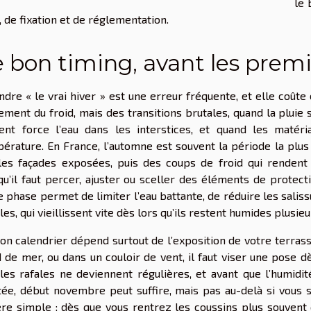
le 
, de fixation et de réglementation.
 bon timing, avant les prem
ndre « le vrai hiver » est une erreur fréquente, et elle coûte
ement du froid, mais des transitions brutales, quand la pluie s
ent force l’eau dans les interstices, et quand les matéri
érature. En France, l’automne est souvent la période la plu
les façades exposées, puis des coups de froid qui rendent
qu’il faut percer, ajuster ou sceller des éléments de protect
e phase permet de limiter l’eau battante, de réduire les salissu
iles, qui vieillissent vite dès lors qu’ils restent humides plusieu
on calendrier dépend surtout de l’exposition de votre terrasse
 de mer, ou dans un couloir de vent, il faut viser une pose 
les rafales ne deviennent régulières, et avant que l’humidit
tée, début novembre peut suffire, mais pas au-delà si vous s
re simple : dès que vous rentrez les coussins plus souvent 