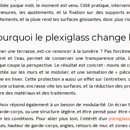
llée jusque midi, le moment est venu. Côté pratique, intervenir
esures, les ajustements, et la fixation sur des supports en
tements, et la pluie rend les surfaces glissantes, donc plus ris
urquoi le plexiglass change 
er une terrasse, est-ce renoncer à la lumière ? Pas forcéme
ent et l’eau, permet de conserver une transparence utile,
ue coupe la perspective. Le résultat est concret : moins de co
etée sur les murs et le mobilier, et une sensation de « pièc
 en hiver. Cette protection a aussi un effet sur l’entretien,
one urbaine, encrasse vite les surfaces, et la réduction des pr
ure des matériaux et des traitements.
hoix répond également à un besoin de modularité. Un écran 
arde-corps, ou une structure légère, et être pensé pour être r
n les conditions. Pour aller plus loin, l’intérêt d’un
plexiglas
les, hauteur de garde-corps, angles, retours de mur, et zones o