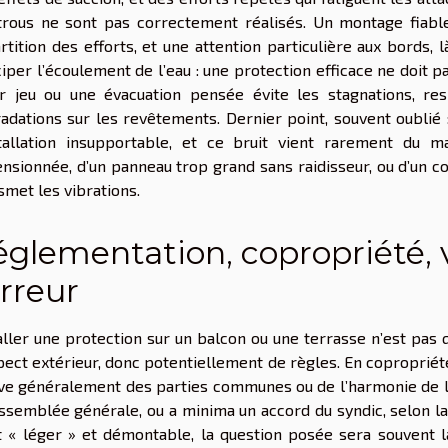
trous ne sont pas correctement réalisés. Un montage fiabl
rtition des efforts, et une attention particulière aux bords, l
ciper l’écoulement de l’eau : une protection efficace ne doit 
r jeu ou une évacuation pensée évite les stagnations, re
adations sur les revêtements. Dernier point, souvent oublié 
stallation insupportable, et ce bruit vient rarement du m
nsionnée, d’un panneau trop grand sans raidisseur, ou d’un co
smet les vibrations.
glementation, copropriété, v
erreur
aller une protection sur un balcon ou une terrasse n’est pas qu
pect extérieur, donc potentiellement de règles. En copropriét
ve généralement des parties communes ou de l’harmonie de l’
ssemblée générale, ou a minima un accord du syndic, selon la 
t « léger » et démontable, la question posée sera souvent la