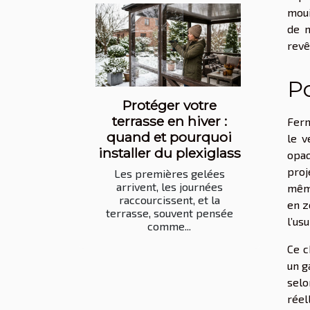
moui
de m
revê
Po
Protéger votre
terrasse en hiver :
Ferm
quand et pourquoi
le v
installer du plexiglass
opaq
proj
Les premières gelées
arrivent, les journées
même
raccourcissent, et la
en z
terrasse, souvent pensée
l’us
comme...
Ce c
un g
selo
réel