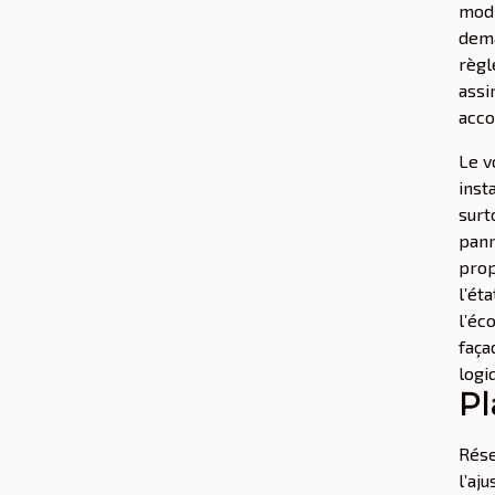
modi
dema
règl
assi
acco
Le v
inst
surt
pann
prop
l’ét
l’éc
faça
logi
Pl
Rése
l’aj