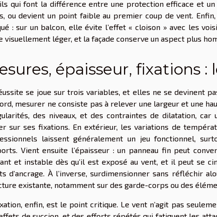
ils qui font la différence entre une protection efficace et un
s, ou devient un point faible au premier coup de vent. Enfin
ué : sur un balcon, elle évite l’effet « cloison » avec les voisi
e visuellement léger, et la façade conserve un aspect plus h
sures, épaisseur, fixations : l
éussite se joue sur trois variables, et elles ne se devinent pas 
ord, mesurer ne consiste pas à relever une largeur et une haut
gularités, des niveaux, et des contraintes de dilatation, c
er sur ses fixations. En extérieur, les variations de tempéra
essionnels laissent généralement un jeu fonctionnel, sur
orts. Vient ensuite l’épaisseur : un panneau fin peut conven
ant et instable dès qu’il est exposé au vent, et il peut se ci
ts d’ancrage. À l’inverse, surdimensionner sans réfléchir alou
cture existante, notamment sur des garde-corps ou des éléme
ixation, enfin, est le point critique. Le vent n’agit pas seulem
effets de succion, et des efforts répétés qui fatiguent les atta